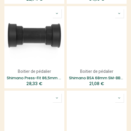
Boitier de pédalier
Boitier de pédalier
Shimano Press-Fit 86,5mm SM-BB72
Shimano BSA 68mm SM-BBR60 Niveau Ultegra
28,33
€
21,08
€