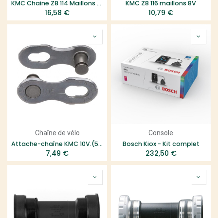
KMC Chaine Z8 114 Maillons 8 vitesses
KMC Z8 116 maillons 8V
16,58
€
10,79
€
Chaîne de vélo
Console
Attache-chaîne KMC 10V.(5.9 mm)
Bosch Kiox - Kit complet
7,49
€
232,50
€