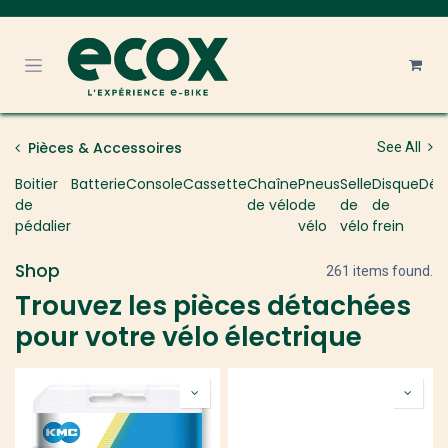
Se rendre au contenu
Pièces & Accessoires
See All
Boitier
Batterie
Console
Cassette
Chaîne
Pneus
Selle
Disque
Déra
de
de vélo
de
de
de
pédalier
vélo
vélo
frein
Shop
261 items found.
Trouvez les pièces détachées
pour votre vélo électrique