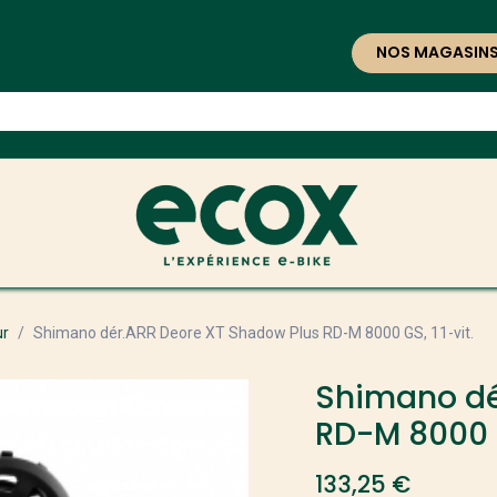
NOS MAGASIN
ur
Shimano dér.ARR Deore XT Shadow Plus RD-M 8000 GS, 11-vit.
Shimano dé
RD-M 8000 G
133,25
€