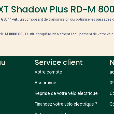
T Shadow Plus RD-M 8000 
GS, 11-vit.
, un composant de transmission qui optimise les passages d
D-M 8000 GS, 11-vit.
complète idéalement l'équipement de votre vélo 
au
Service client
N
Votre compte
a
Assurance
09
Reprise de votre vélo électrique
Co
Financez votre vélo électrique ?
Co