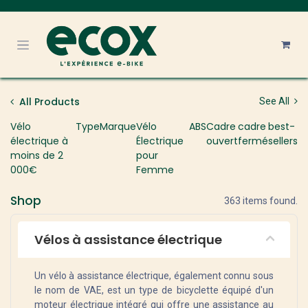
Se rendre au contenu
All Products
See All
Vélo
Type
Marque
Vélo
ABS
Cadre
cadre
best-
électrique à
Électrique
ouvert
fermé
sellers
moins de 2
pour
000€
Femme
Shop
363 items found.
Vélos à assistance électrique
Un vélo à assistance électrique, également connu sous
le nom de VAE, est un type de bicyclette équipé d'un
moteur électrique intégré qui offre une assistance au