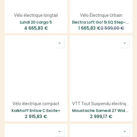
Vélo électrique longtail
Vélo Électrique Urbain
Lundi 20 cargo 5
Electra Loft Go! 5i EQ Step-Thru
4 665,83
€
1 665,83
€
2 599,00
€
Vélo électrique compact
VTT Tout Suspendu électrique
Kalkhoff Entice C Excite+
Moustache Samedi 27 Wide 3 - Smart System
2 915,83
€
2 999,17
€