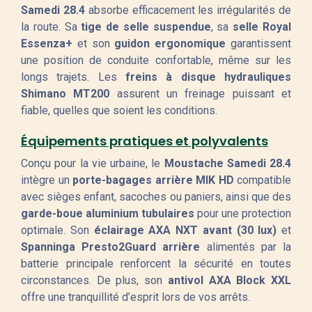
Samedi 28.4
absorbe efficacement les irrégularités de
la route. Sa
tige de selle suspendue
, sa
selle Royal
Essenza+
et son
guidon ergonomique
garantissent
une position de conduite confortable, même sur les
longs trajets. Les
freins à disque hydrauliques
Shimano MT200
assurent un freinage puissant et
fiable, quelles que soient les conditions.
Équipements pratiques et polyvalents
Conçu pour la vie urbaine, le
Moustache Samedi 28.4
intègre un
porte-bagages arrière MIK HD
compatible
avec sièges enfant, sacoches ou paniers, ainsi que des
garde-boue aluminium tubulaires
pour une protection
optimale. Son
éclairage AXA NXT avant (30 lux)
et
Spanninga Presto2Guard arrière
alimentés par la
batterie principale renforcent la sécurité en toutes
circonstances. De plus, son
antivol AXA Block XXL
offre une tranquillité d’esprit lors de vos arrêts.