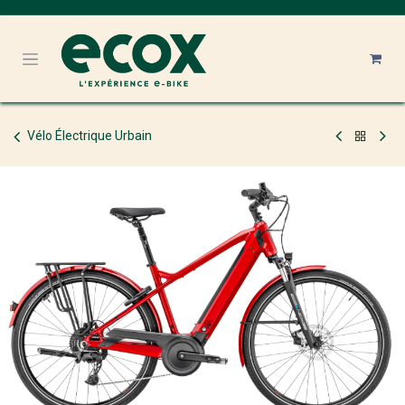
Se rendre au contenu
Vélo Électrique Urbain