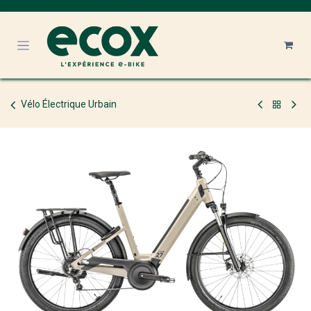
Se rendre au contenu
Vélo Électrique Urbain