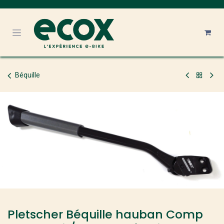
Se rendre au contenu
Béquille
Pletscher Béquille hauban Comp