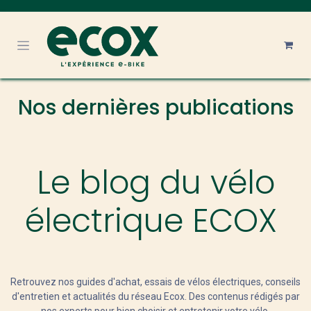
Se rendre au contenu
Nos dernières publications
Le blog du vélo
électrique ECOX
Retrouvez nos guides d'achat, essais de vélos électriques, conseils
d'entretien et actualités du réseau Ecox. Des contenus rédigés par