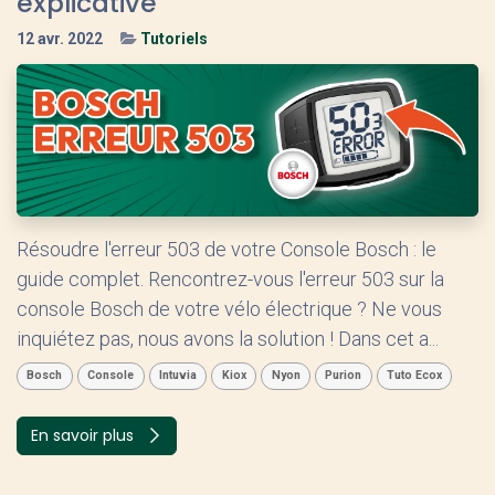
explicative
12 avr. 2022
Tutoriels
Résoudre l'erreur 503 de votre Console Bosch : le
guide complet. Rencontrez-vous l'erreur 503 sur la
console Bosch de votre vélo électrique ? Ne vous
inquiétez pas, nous avons la solution ! Dans cet a...
Bosch
Console
Intuvia
Kiox
Nyon
Purion
Tuto Ecox
En savoir plus