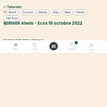
in
Tutoriels
#
Bosch
Console
Intuvia
Kiox
Nyon
Purion
Tuto Ecox
BERNIER Alexis - Ecox
19 octobre 2022
PARTAGER CET ARTICLE
0
Home
Search
Wishlist
Mon
compte
ÉTIQUETTES
Bosch
Console
Intuvia
Kiox
Nyon
Purion
Tuto Ecox