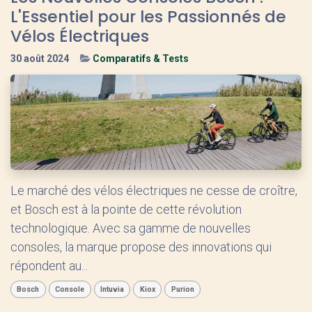
L'Essentiel pour les Passionnés de
Vélos Électriques
30 août 2024
Comparatifs & Tests
Le marché des vélos électriques ne cesse de croître,
et Bosch est à la pointe de cette révolution
technologique. Avec sa gamme de nouvelles
consoles, la marque propose des innovations qui
répondent au...
Bosch
Console
Intuvia
Kiox
Purion