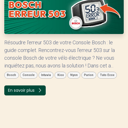
Résoudre l'erreur 503 de votre Console Bosch : le
guide complet. Rencontrez-vous l'erreur 503 sur la
console Bosch de votre vélo électrique ? Ne vous
inquiétez pas, nous avons la solution ! Dans cet a...
Bosch
Console
Intuvia
Kiox
Nyon
Purion
Tuto Ecox
En savoir plus