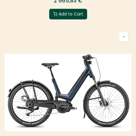
2 665,83
€
Add to Cart