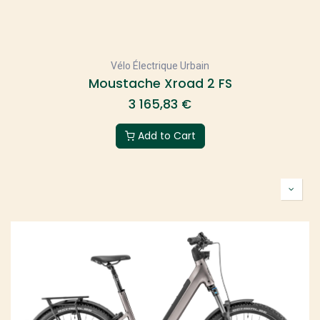
Vélo Électrique Urbain
Moustache Xroad 2 FS
3 165,83
€
Add to Cart