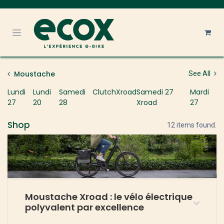
Se rendre au contenu
Moustache
See All
Lundi
Lundi
Samedi
Clutch
Xroad
Samedi 27
Mardi
27
20
28
Xroad
27
Shop
12 items found.
Moustache Xroad : le vélo électrique
polyvalent par excellence