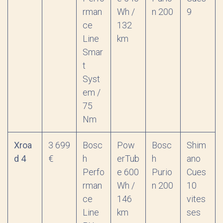
rman
Wh /
n 200
9
ce
132
Line
km
Smar
t
Syst
em /
75
Nm
Xroa
3 699
Bosc
Pow
Bosc
Shim
d 4
€
h
erTub
h
ano
Perfo
e 600
Purio
Cues
rman
Wh /
n 200
10
ce
146
vites
Line
km
ses