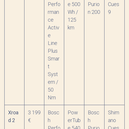
Perfo
e 500
Purio
Cues
rman
Wh /
n 200
9
ce
125
Activ
km
e
Line
Plus
Smar
t
Syst
em /
50
Nm
Xroa
3 199
Bosc
Pow
Bosc
Shim
d 2
€
h
erTub
h
ano
Perfo
e 540
Purio
Cues