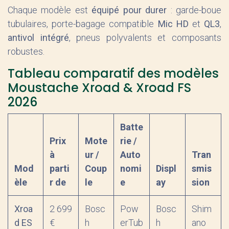
Chaque modèle est
équipé pour durer
: garde-boue
tubulaires, porte-bagage compatible
Mic HD
et
QL3
,
antivol intégré
, pneus polyvalents et composants
robustes.
Tableau comparatif des modèles
Moustache Xroad & Xroad FS
2026
Batte
Prix
Mote
rie /
à
ur /
Auto
Tran
Mod
parti
Coup
nomi
Displ
smis
èle
r de
le
e
ay
sion
Xroa
2 699
Bosc
Pow
Bosc
Shim
d ES
€
h
erTub
h
ano