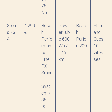
75
Nm
Xroa
4 299
Bosc
Pow
Bosc
Shim
d FS
€
h
erTub
h
ano
4
Perfo
e 600
Purio
Cues
rman
Wh /
n 200
10
ce
146
vites
Line
km
ses
PX
Smar
t
Syst
em /
85–
90