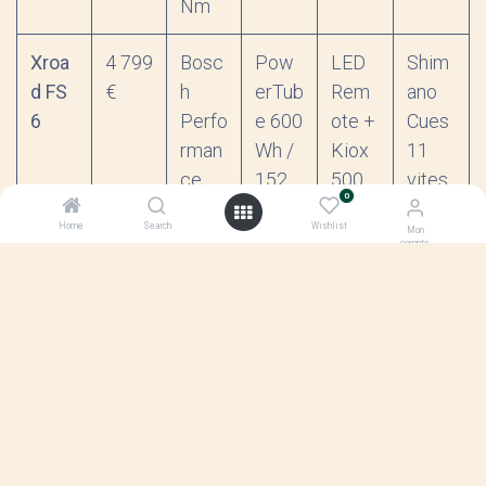
Nm
Xroa
4 799
Bosc
Pow
LED
Shim
d FS
€
h
erTub
Rem
ano
6
Perfo
e 600
ote +
Cues
rman
Wh /
Kiox
11
ce
152
500
vites
0
Line
km
ses
Home
Search
Wishlist
Mon
CX
compte
Smar
t
Syst
em /
85–
100
Nm