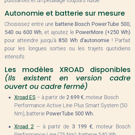
puissantes et un pédalage toujours fluide.
Autonomie et batterie sur mesure
Choisissez entre une
batterie Bosch PowerTube 500,
540 ou 600 Wh
, et ajoutez le
PowerMore (+250 Wh)
pour atteindre jusqu’à
850 Wh d’autonomie
! Parfait
pour les longues sorties ou les trajets quotidiens
intensifs.
Les modèles XROAD disponibles
(Ils existent en version cadre
ouvert ou cadre fermé)
Xroad ES
– à partir de
2 699 €
, moteur Bosch
Performance Active Line Plus Smart System (50
Nm), batterie
PowerTube 500 Wh.
Xroad 2
– à partir de
3 199 €
, moteur Bosch
Performance Line (75 Nm), batterie 540 Wh.