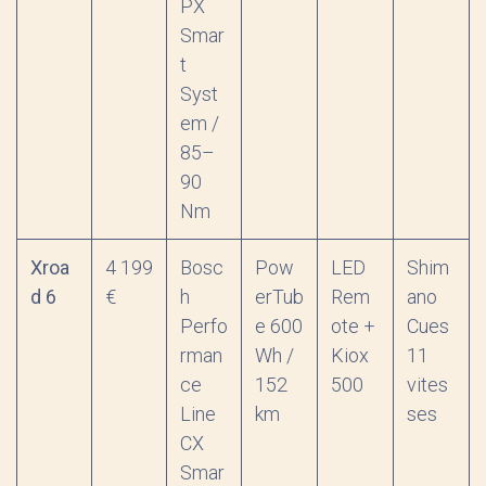
PX
Smar
t
Syst
em /
85–
90
Nm
Xroa
4 199
Bosc
Pow
LED
Shim
d 6
€
h
erTub
Rem
ano
Perfo
e 600
ote +
Cues
rman
Wh /
Kiox
11
ce
152
500
vites
Line
km
ses
CX
Smar