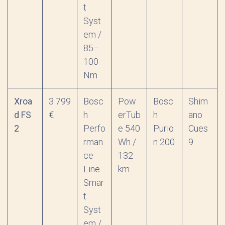
t
Syst
em /
85–
100
Nm
Xroa
3 799
Bosc
Pow
Bosc
Shim
d FS
€
h
erTub
h
ano
2
Perfo
e 540
Purio
Cues
rman
Wh /
n 200
9
ce
132
Line
km
Smar
t
Syst
em /