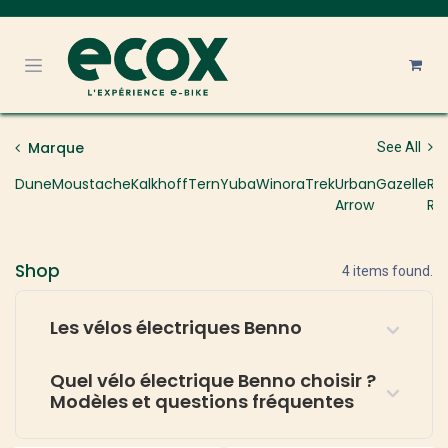
Se rendre au contenu
Marque
See All
Dune
Moustache
Kalkhoff
Tern
Yuba
Winora
Trek
Urban
Gazelle
R
Arrow
Ra
Shop
4 items found.
Les vélos électriques Benno
Quel vélo électrique Benno choisir ?
Modèles et questions fréquentes