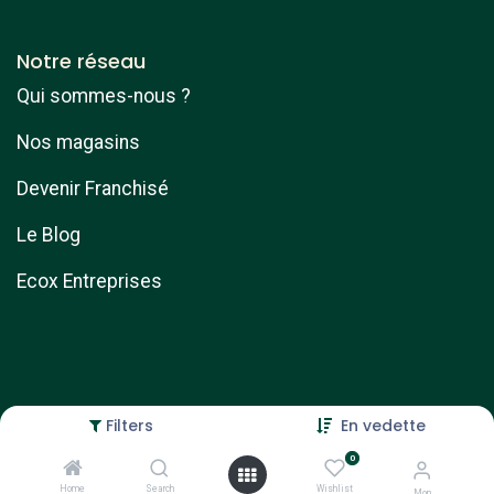
Notre réseau
Qui sommes-nous ?
Nos magasins
Devenir Franchisé
Le Blog
Ecox Entreprises
Filters
En vedette
Copyright © ebike services
0
Généré par
- Le #1
Open Source eCommerce
Home
Search
Wishlist
Mon