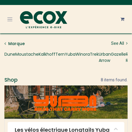
Se rendre au contenu
Marque
See All
Dune
Moustache
Kalkhoff
Tern
Yuba
Winora
Trek
Urban
Gazelle
R
Arrow
Ra
Shop
8 items found.
Les vélos électrique Longtails Yuba