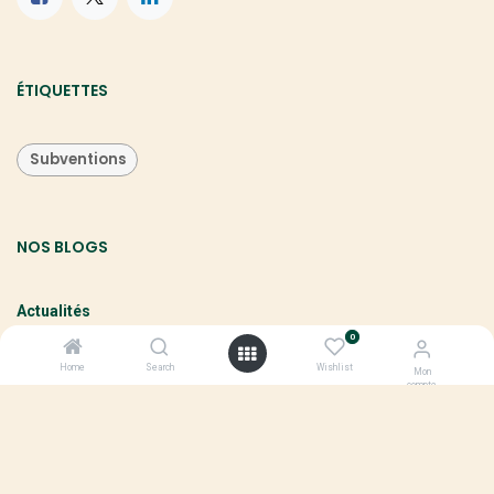
ÉTIQUETTES
Subventions
NOS BLOGS
Actualités
0
Tutoriels
Home
Search
Wishlist
Mon
Comparatifs & Tests
compte
Évenements & Promotions
Aides & Subventions
Innovation & Technologie