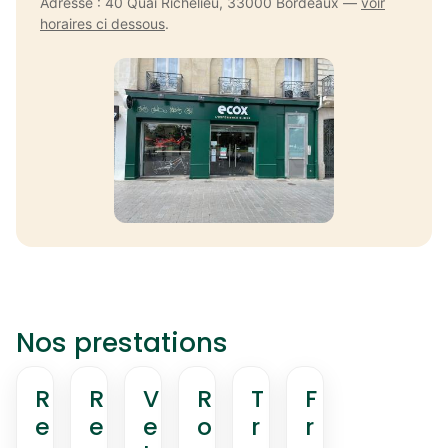
Adresse : 40 Quai Richelieu, 33000 Bordeaux —
voir
horaires ci dessous
.
Nos prestations
R
R
V
R
T
F
e
e
e
o
r
r