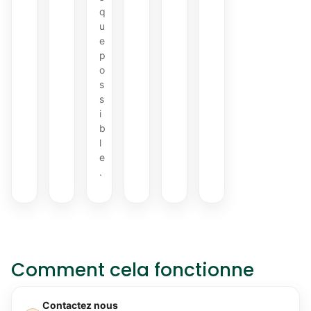
q
u
e
p
o
s
s
i
b
l
e
.
Comment cela fonctionne
Contactez nous