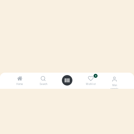
0
Home
Search
Wishlist
Mon
compte
Nous contacter
achats@ecox.fr
09 72 17 16 37