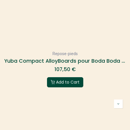
Repose-pieds
Yuba Compact AlloyBoards pour Boda Boda et Kombi E5/E6
107,50
€
Add to Cart