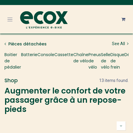
Se rendre au contenu
Pièces détachées
See All
Boitier
Batterie
Console
Cassette
Chaîne
Pneus
Selle
Disque
Déra
de
de vélo
de
de
de
pédalier
vélo
vélo
frein
Shop
13 items found.
Augmenter le confort de votre
passager grâce à un repose-
pieds