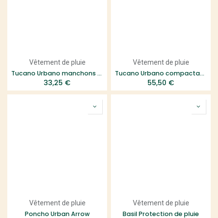
Vêtement de pluie
Vêtement de pluie
Tucano Urbano manchons Handgrip Cover City noir
Tucano Urbano compactable Nano Rain Alpha
33,25
€
55,50
€
Vêtement de pluie
Vêtement de pluie
Poncho Urban Arrow
Basil Protection de pluie