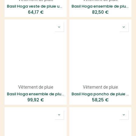
Basil Hoga veste de pluie unisex Bleu horizon L
Basil Hoga ensemble de pluie unisex Noir
64,17
€
82,50
€
Vêtement de pluie
Vêtement de pluie
Basil Hoga ensemble de pluie unisex Bleu horizon
Basil Hoga poncho de pluie unisex Noir taille unique
99,92
€
58,25
€