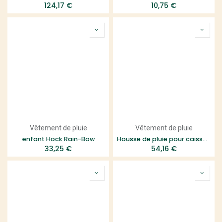
124,17
€
10,75
€
Vêtement de pluie
Vêtement de pluie
enfant Hock Rain-Bow
Housse de pluie pour caisse (OK pour Winora F.U.B 2W)
33,25
€
54,16
€