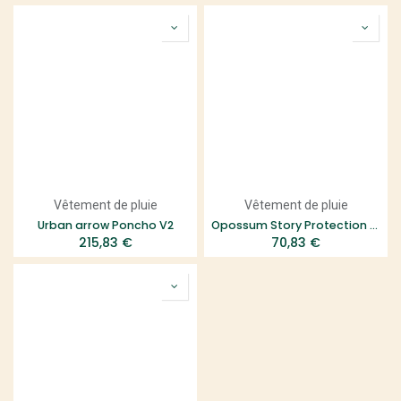
Vêtement de pluie
Vêtement de pluie
Urban arrow Poncho V2
Opossum Story Protection de pluie pour siège enfant With Hood - Alien Blue
215,83
€
70,83
€