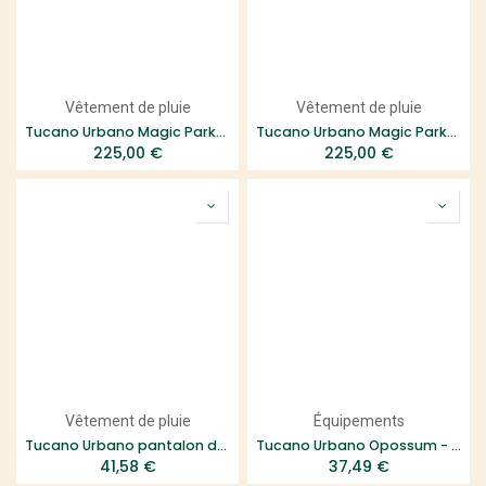
Vêtement de pluie
Vêtement de pluie
Tucano Urbano Magic Parka 2 en 1 - Homme
Tucano Urbano Magic Parka 2 en 1 - Femme
225,00
€
225,00
€
Vêtement de pluie
Équipements
Tucano Urbano pantalon de pluie Nano Rain Zeta
Tucano Urbano Opossum - Été
41,58
€
37,49
€