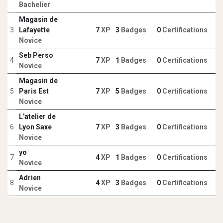
Bachelier
Magasin de
3
Lafayette
7
XP
3
Badges
0
Certifications
Novice
Seb Perso
4
7
XP
1
Badges
0
Certifications
Novice
Magasin de
5
Paris Est
7
XP
5
Badges
0
Certifications
Novice
L'atelier de
6
Lyon Saxe
7
XP
3
Badges
0
Certifications
Novice
yo
7
4
XP
1
Badges
0
Certifications
Novice
Adrien
8
4
XP
3
Badges
0
Certifications
Novice