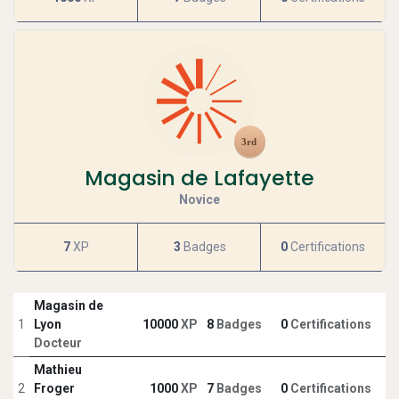
Magasin de Lafayette
Novice
7
XP
3
Badges
0
Certifications
Magasin de
1
Lyon
10000
XP
8
Badges
0
Certifications
Docteur
Mathieu
2
Froger
1000
XP
7
Badges
0
Certifications