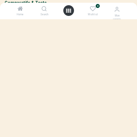
Comparatifs & Tests
0
Évenements & Promotions
Home
Search
Wishlist
Mon
compte
Aides & Subventions
Innovation & Technologie
Guide d'achat
ARCHIVE
pour laisser un commentaire.
Se connecter