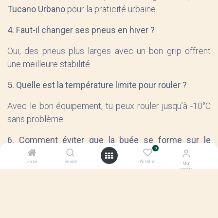
Tucano Urbano
pour la praticité urbaine.
4. Faut-il changer ses pneus en hiver ?
Oui, des pneus plus larges avec un bon grip offrent
une meilleure stabilité.
5. Quelle est la température limite pour rouler ?
Avec le bon équipement, tu peux rouler jusqu’à -10°C
sans problème.
6. Comment éviter que la buée se forme sur le
0
casque ?
Home
Search
Wishlist
Mon
compte
Utilise un casque ventilé et un cache-cou respirant.
Certains casques ont un traitement anti-buée intégré.
Pédaler avec plaisir, même