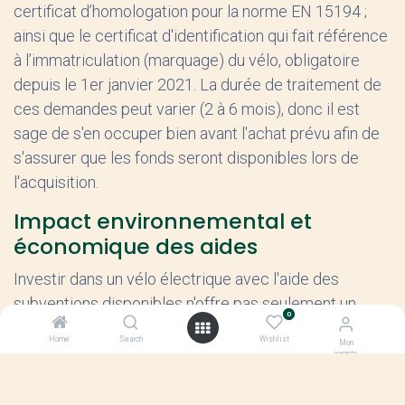
certificat d’homologation pour la norme EN 15194 ;
ainsi que le certificat d'identification qui fait référence
à l’immatriculation (marquage) du vélo, obligatoire
depuis le 1er janvier 2021. La durée de traitement de
ces demandes peut varier (2 à 6 mois), donc il est
sage de s'en occuper bien avant l'achat prévu afin de
s'assurer que les fonds seront disponibles lors de
l'acquisition.
Impact environnemental et
économique des aides
Investir dans un vélo électrique avec l'aide des
subventions disponibles n'offre pas seulement un
0
avantage financier aux acheteurs. Cela contribue
Home
Search
Wishlist
Mon
également à une réduction notable des gaz à effet de
compte
serre. L'utilisation accrue de vélos électriques peut
diminuer la congestion urbaine et participe au bien-