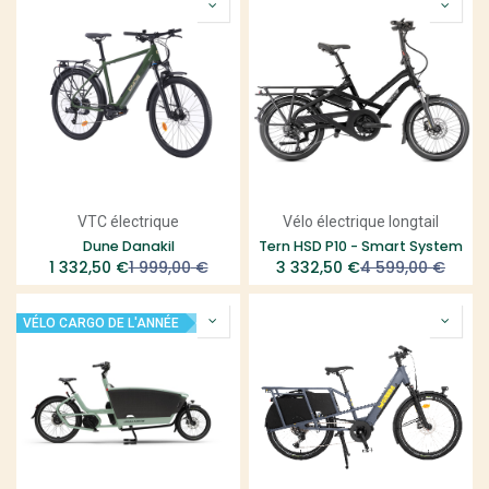
VTC électrique
Vélo électrique longtail
Dune Danakil
Tern HSD P10 - Smart System
1 332,50
€
1 999,00
€
3 332,50
€
4 599,00
€
VÉLO CARGO DE L'ANNÉE