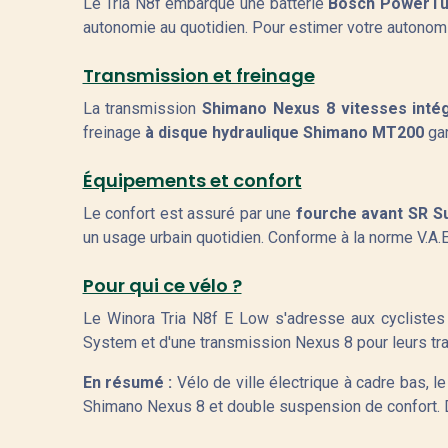
Le Tria N8f embarque une batterie
Bosch PowerTu
autonomie au quotidien. Pour estimer votre autonomie
Transmission et freinage
La transmission
Shimano Nexus 8 vitesses int
freinage
à disque hydraulique Shimano MT200
gar
Équipements et confort
Le confort est assuré par une
fourche avant SR S
un usage urbain quotidien. Conforme à la norme V.A
Pour qui ce vélo ?
Le Winora Tria N8f E Low s'adresse aux cyclistes 
System et d'une transmission Nexus 8 pour leurs tra
En résumé :
Vélo de ville électrique à cadre bas,
Shimano Nexus 8 et double suspension de confort. 