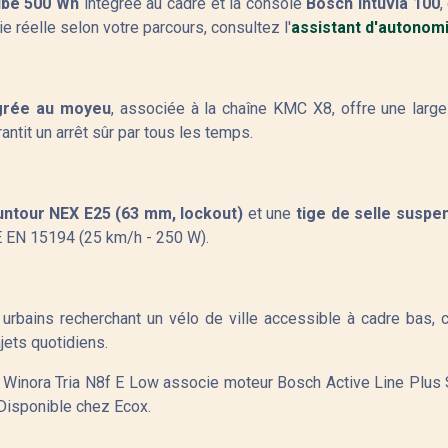
be 500 Wh
intégrée au cadre et la console
Bosch Intuvia 100
,
 réelle selon votre parcours, consultez l'
assistant d'autonom
égrée au moyeu
, associée à la chaîne KMC X8, offre une large
antit un arrêt sûr par tous les temps.
untour NEX E25 (63 mm, lockout)
et une
tige de selle suspe
.E EN 15194 (25 km/h - 250 W).
urbains recherchant un vélo de ville accessible à cadre bas, c
jets quotidiens.
 le Winora Tria N8f E Low associe moteur Bosch Active Line Plu
Disponible chez Ecox.