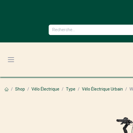
Se rendre au contenu
Shop
Vélo Électrique
Type
Vélo Électrique Urbain
W