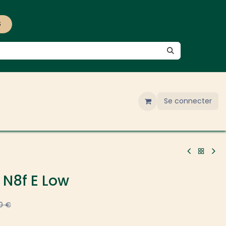
S
Se connecter
 N8f E Low
0
€