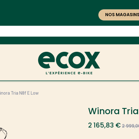
NOS MAGASIN
inora Tria N8f E Low
Winora Tria
2 165,83
€
2 999,0