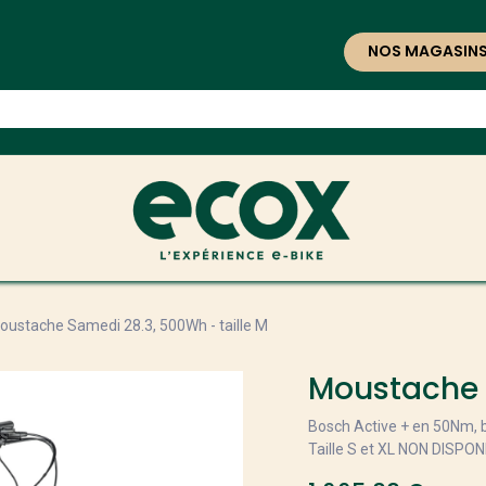
NOS MAGASIN
oustache Samedi 28.3, 500Wh - taille M
Moustache S
Bosch Active + en 50Nm, 
Taille S et XL NON DISPON