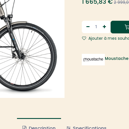
1 665,83
€
2 999,
Ajouter à mes souha
Moustache 
Description
Specifications