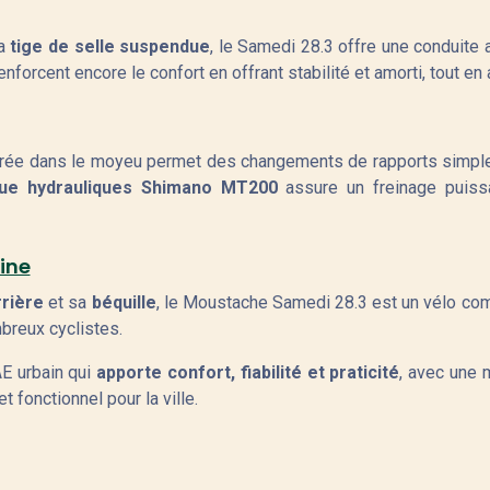
sa
tige de selle suspendue
, le Samedi 28.3 offre une conduite 
enforcent encore le confort en offrant stabilité et amorti, tout e
rée dans le moyeu permet des changements de rapports simples e
que hydrauliques Shimano MT200
assure un freinage puissa
aine
rière
et sa
béquille
, le Moustache Samedi 28.3 est un vélo comp
mbreux cyclistes.
E urbain qui
apporte confort, fiabilité et praticité
, avec une 
t fonctionnel pour la ville.