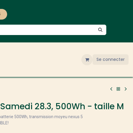
S
Se connecter
amedi 28.3, 500Wh - taille M
batterie 500Wh, transmission moyeu nexus 5
IBLE!