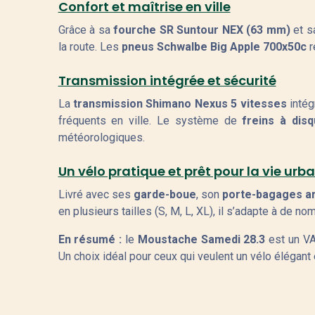
Confort et maîtrise en ville
Grâce à sa
fourche SR Suntour NEX (63 mm)
et 
la route. Les
pneus Schwalbe Big Apple 700x50c
r
Transmission intégrée et sécurité
La
transmission Shimano Nexus 5 vitesses
intég
fréquents en ville. Le système de
freins à dis
météorologiques.
Un vélo pratique et prêt pour la vie urb
Livré avec ses
garde-boue
, son
porte-bagages ar
en plusieurs tailles (S, M, L, XL), il s’adapte à de no
En résumé :
le
Moustache Samedi 28.3
est un VA
Un choix idéal pour ceux qui veulent un vélo élégant e