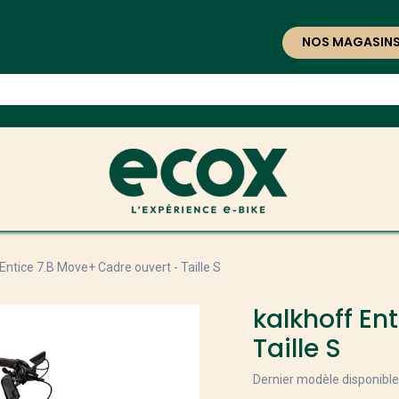
NOS MAGASIN
Entice 7.B Move+ Cadre ouvert - Taille S
kalkhoff En
Taille S
Dernier modèle disponibl