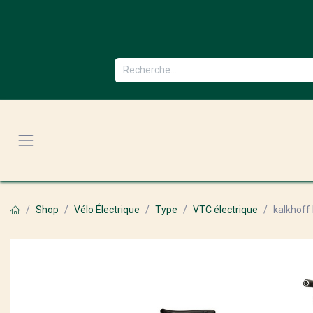
Se rendre au contenu
Shop
Vélo Électrique
Type
VTC électrique
kalkhoff 