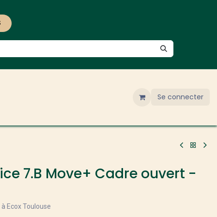
S
Se connecter
tice 7.B Move+ Cadre ouvert -
e à Ecox Toulouse