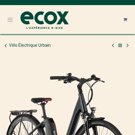
Se rendre au contenu
Vélo Électrique Urbain