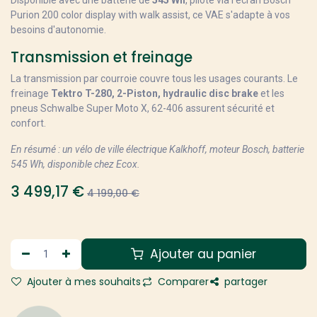
Disponible avec une batterie de
545 Wh
, piloté via l'écran Bosch
Purion 200 color display with walk assist, ce VAE s'adapte à vos
besoins d'autonomie.
Transmission et freinage
La transmission par courroie couvre tous les usages courants. Le
freinage
Tektro T-280, 2-Piston, hydraulic disc brake
et les
pneus Schwalbe Super Moto X, 62-406 assurent sécurité et
confort.
En résumé : un vélo de ville électrique Kalkhoff, moteur Bosch, batterie
545 Wh, disponible chez Ecox.
3 499,17
€
4 199,00
€
Ajouter au panier
Ajouter à mes souhaits
Comparer
partager