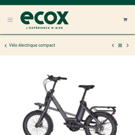
Se rendre au contenu
Vélo électrique compact