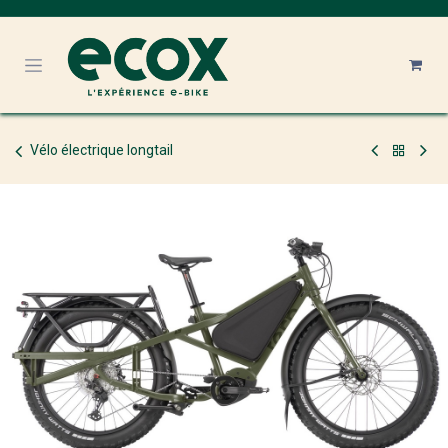
Se rendre au contenu
Vélo électrique longtail