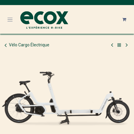
Se rendre au contenu
Vélo Cargo Électrique