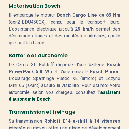
Motorisation Bosch
Il embarque le moteur
Bosch Cargo Line
de
85 Nm
(gen2-BDU450CX), conçu pour le transport lourd.
L'assistance électrique jusqu'à
25 km/h
permet des
démarrages francs et des montées maîtrisées, quelle
que soit la charge.
Batterie et autonomie
Le Cargo XL Rohloff dispose d'une batterie
Bosch
PowerPack 500 Wh
et d'une console
Bosch Purion
.
L'éclairage Spanninga Plateo XE (arrière) et Lezyne
Mini 65 (avant) assure la visibilité. Pour estimer votre
autonomie selon vos charges, consultez l'
assistant
d'autonomie Bosch
.
Transmission et freinage
Sa transmission
Rohloff E14 e-shift à 14 vitesses
intégrée au moyeu offre une plage de développement