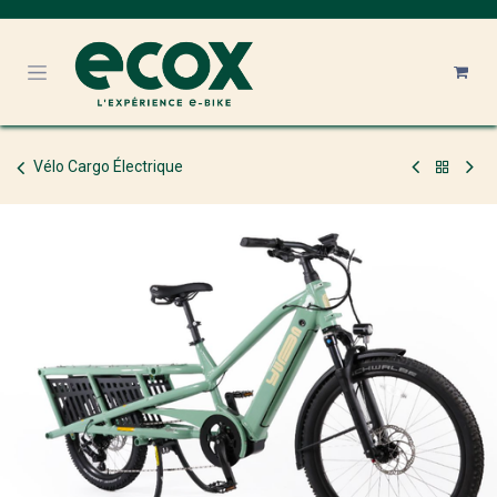
Se rendre au contenu
Vélo Cargo Électrique