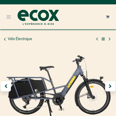
Se rendre au contenu
Vélo Électrique