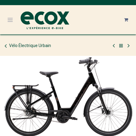
Se rendre au contenu
Vélo Électrique Urbain