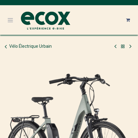
Se rendre au contenu
Vélo Électrique Urbain