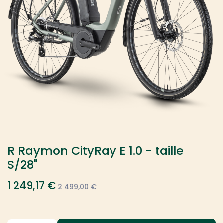
R Raymon CityRay E 1.0 - taille
S/28"
1 249,17
€
2 499,00
€