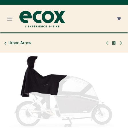
Se rendre au contenu
Urban Arrow