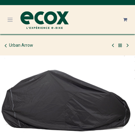
Se rendre au contenu
Urban Arrow