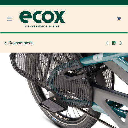
Se rendre au contenu
Repose-pieds