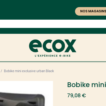
NOS MAGASIN
Bobike mini exclusive urban Black
Bobike mini
79,08
€