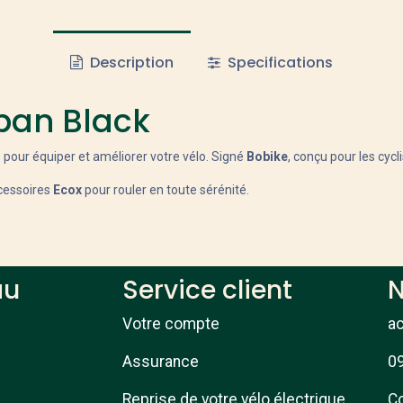
Description
Specifications
rban Black
o pour équiper et améliorer votre vélo. Signé
Bobike
, conçu pour les cyclis
ccessoires
Ecox
pour rouler en toute sérénité.
au
Service client
N
Votre compte
a
Assurance
09
Reprise de votre vélo électrique
Co