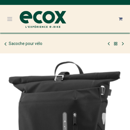
Se rendre au contenu
Sacoche pour vélo