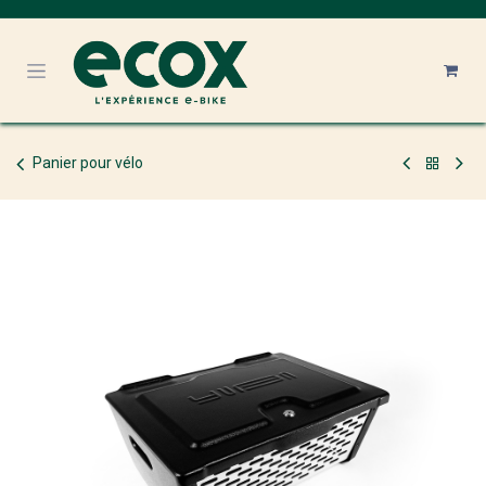
Se rendre au contenu
Panier pour vélo