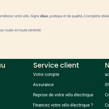
améliorer votre vélo. Signé
Abus
, pratique et de qualité, il complète id
ur rouler en toute sérénité.
au
Service client
N
Votre compte
a
Assurance
09
Reprise de votre vélo électrique
Co
Financez votre vélo électrique ?
Co