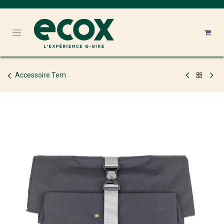
Se rendre au contenu
Accessoire Tern