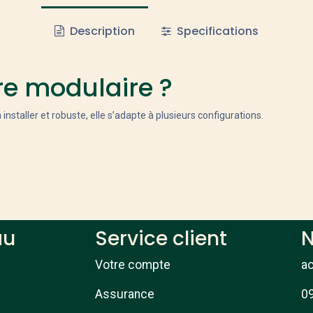
Description
Specifications
rre modulaire ?
installer et robuste, elle s’adapte à plusieurs configurations.
au
Service client
N
Votre compte
a
Assurance
09