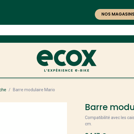
NOS MAGASIN
ache
Barre modulaire Mario
Barre modu
Compatibilité avec les ca
cm.