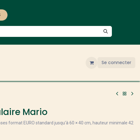
S
Se connecter
laire Mario
isses format EURO standard jusqu’à 60 × 40 cm, hauteur minimale 42