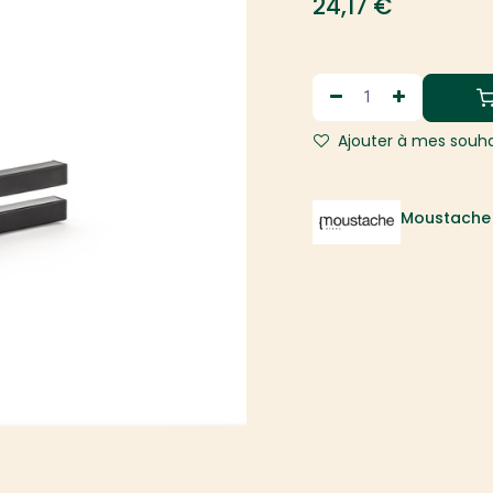
24,17
€
Ajouter à mes souha
Moustache 