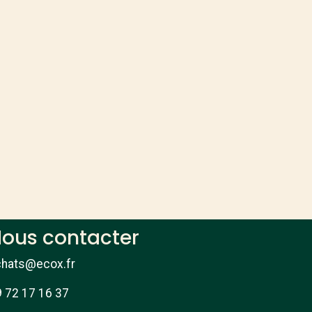
ous contacter
chats@ecox.fr
 72 17 16 37