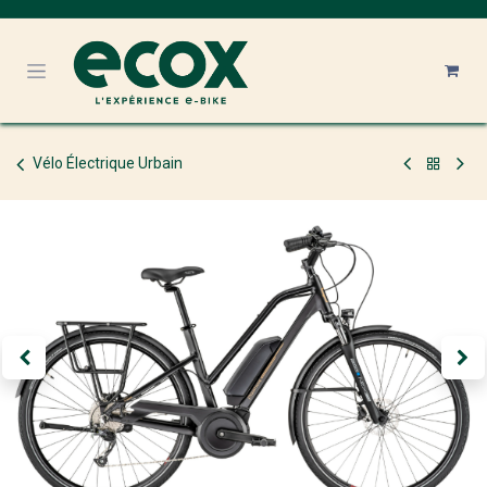
Se rendre au contenu
Vélo Électrique Urbain