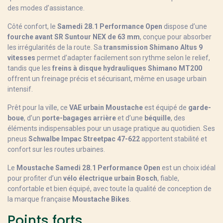
des modes d’assistance.
Côté confort, le
Samedi 28.1 Performance Open
dispose d’une
fourche avant SR Suntour NEX de 63 mm
, conçue pour absorber
les irrégularités de la route. Sa
transmission Shimano Altus 9
vitesses
permet d’adapter facilement son rythme selon le relief,
tandis que les
freins à disque hydrauliques Shimano MT200
offrent un freinage précis et sécurisant, même en usage urbain
intensif.
Prêt pour la ville, ce
VAE urbain Moustache
est équipé de
garde-
boue
, d’un
porte-bagages arrière
et d’une
béquille
, des
éléments indispensables pour un usage pratique au quotidien. Ses
pneus
Schwalbe Impac Streetpac 47-622
apportent stabilité et
confort sur les routes urbaines.
Le
Moustache Samedi 28.1 Performance Open
est un choix idéal
pour profiter d’un
vélo électrique urbain Bosch
, fiable,
confortable et bien équipé, avec toute la qualité de conception de
la marque française
Moustache Bikes
.
Points forts