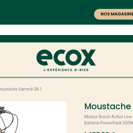
NOS MAGASIN
oustache Samedi 28.1
Moustache 
Moteur Bosch Active Line
Batterie PowerPack 500