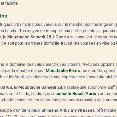
t facilité.
ins
ctriques urbains les plus vendus sur le marché. Son mélange uni
 la recherche d'un moyen de transport fiable et agréable au quoti
e, le
Moustache Samedi 28.1 Open
a su conquérir le cœur de n
e soit pour les trajets domicile-travail, les courses en ville ou l
ns le domaine des vélos électriques urbains. Avec ses options de 
iqué par la réputée marque
Moustache Bikes
, ce modèle, spécifi
ne légèreté et solidité pour une expérience de conduite stable 
500 Wh
, le
Moustache Samedi 28.1
assure une autonomie suffis
ssante et fluide, tandis que la
console Bosch Purion
permet un 
sorbe les chocs et les vibrations des routes urbaines pour un
co
 équipé d'un
dérailleur Shimano Altus à 9 vitesses
, offrant un
no MT200 assurent quant à eux un freinage précis et efficace, 