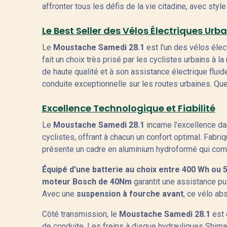
affronter tous les défis de la vie citadine, avec style e
Le Best Seller des Vélos Électriques Urba
Le
Moustache Samedi 28.1
est l'un des vélos éle
fait un choix très prisé par les cyclistes urbains à
de haute qualité et à son assistance électrique fluid
conduite exceptionnelle sur les routes urbaines. Que c
Excellence Technologique et Fiabilité
Le
Moustache Samedi 28.1
incarne l'excellence da
cyclistes, offrant à chacun un confort optimal. Fabr
présente un cadre en aluminium hydroformé qui combi
Équipé d'une batterie au choix entre 400 Wh ou 
moteur Bosch de 40Nm
garantit une assistance pui
Avec une
suspension à fourche avant
, ce vélo ab
Côté transmission, le
Moustache Samedi 28.1
est
de conduite. Les freins à disque hydrauliques Shima