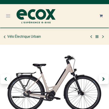
Se rendre au contenu
Vélo Électrique Urbain