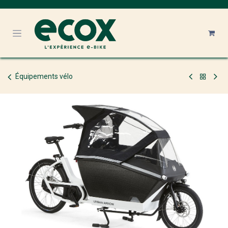
Se rendre au contenu
Équipements vélo