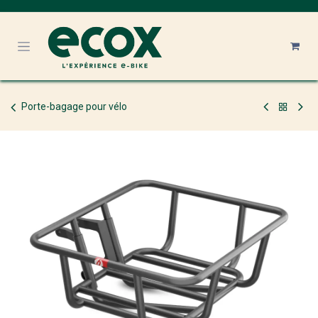
Se rendre au contenu
Porte-bagage pour vélo